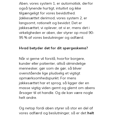
Aben, vores system 1, er automatisk, derfor
også lynende hurtigt, intuitivt og ikke
tilgængeligt for vores bevidsthed.
Jakkesættet derimod, vores system 2, er
langsomt, rationelt og bevidst. Det er
jakkesættet, vi oplever, at vi er, mens det i
virkeligheden er aben, der styrer op mod 90-
95 % af vores beslutninger og adfærd.
Hvad betyder det for dit spørgeskema?
Når vi gerne vil forstå, hvorfor borgere,
kunder eller patienter, altså almindelige
mennesker, gør som de gør, så bliver
ovenstående lige pludselig et vigtigt
opmærksomhedspunkt. For mens
jakkesættet har et sprog, så ligger der en
masse vigtig viden gemt og glemt om abens
årsager til at handle. Og de kan være nogle
helt andre.
Og netop fordi aben styrer så stor en del af
vores adfærd og beslutninger, så er det
helt