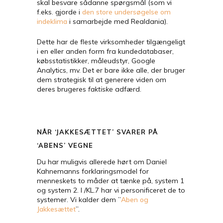
skal besvare sådanne spørgsmål (som vi
f.eks. gjorde i
den store undersøgelse om
indeklima
i samarbejde med Realdania).
Dette har de fleste virksomheder tilgængeligt
i en eller anden form fra kundedatabaser,
købsstatistikker, måleudstyr, Google
Analytics, mv. Det er bare ikke alle, der bruger
dem strategisk til at generere viden om
deres brugeres
faktiske
adfærd.
NÅR ‘JAKKESÆTTET’ SVARER PÅ
‘ABENS’ VEGNE
Du har muligvis allerede hørt om Daniel
Kahnemanns forklaringsmodel for
menneskets to måder at tænke på, system 1
og system 2
. I /KL.7 har vi personificeret de to
systemer. Vi kalder dem ”
Aben og
Jakkesættet
”.