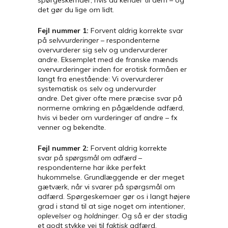
det gør du lige om lidt.
Fejl nummer 1:
Forvent aldrig korrekte svar
på
selvvurderinger
– respondenterne
overvurderer sig selv og undervurderer
andre. Eksemplet med de franske mænds
overvurderinger inden for erotisk formåen er
langt fra enestående: Vi overvurderer
systematisk os selv og undervurder
andre. Det giver ofte mere præcise svar på
normerne omkring en pågældende adfærd,
hvis vi beder om vurderinger af andre – fx
venner og bekendte.
Fejl nummer 2:
Forvent aldrig korrekte
svar på
spørgsmål om adfærd
–
respondenterne har ikke perfekt
hukommelse. Grundlæggende er der meget
gætværk, når vi svarer på spørgsmål om
adfærd. Spørgeskemaer gør os i langt højere
grad i stand til at sige noget om
intentioner
,
oplevelser
og
holdninger
. Og så er der stadig
et godt stykke vej til
faktisk
adfærd.