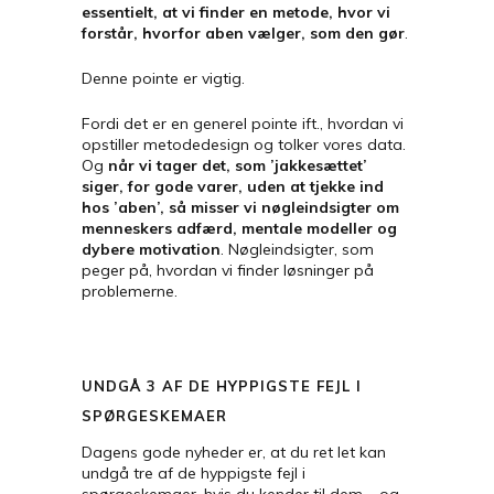
essentielt, at vi finder en metode, hvor vi
forstår, hvorfor aben vælger, som den gør
.
Denne pointe er vigtig.
Fordi det er en generel pointe ift., hvordan vi
opstiller metodedesign og tolker vores data.
Og
når vi tager det, som ’jakkesættet’
siger, for gode varer, uden at tjekke ind
hos ’aben’, så misser vi nøgleindsigter om
menneskers adfærd, mentale modeller og
dybere motivation
. Nøgleindsigter, som
peger på, hvordan vi finder løsninger på
problemerne.
UNDGÅ 3 AF DE HYPPIGSTE FEJL I
SPØRGESKEMAER
Dagens gode nyheder er, at du ret let kan
undgå tre af de hyppigste fejl i
spørgeskemaer, hvis du kender til dem – og