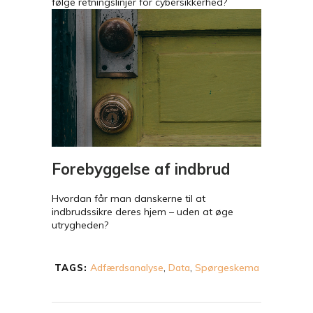
følge retningslinjer for cybersikkerhed?
Forebyggelse af indbrud
Hvordan får man danskerne til at
indbrudssikre deres hjem – uden at øge
utrygheden?
Adfærdsanalyse
,
Data
,
Spørgeskema
TAGS: