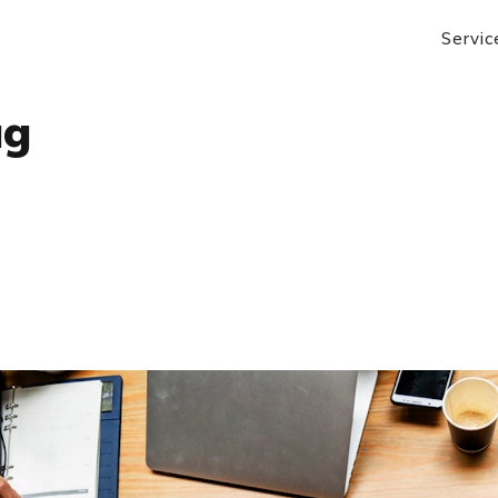
Servic
ag