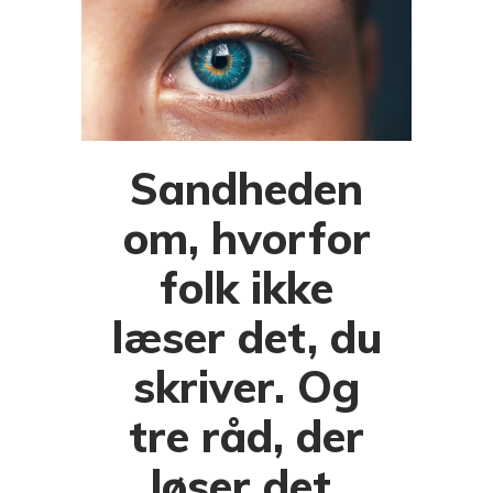
Sandheden
om, hvorfor
folk ikke
læser det, du
skriver. Og
tre råd, der
løser det.