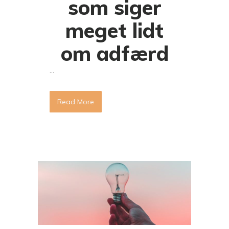
som siger
meget lidt
om adfærd
...
Read More