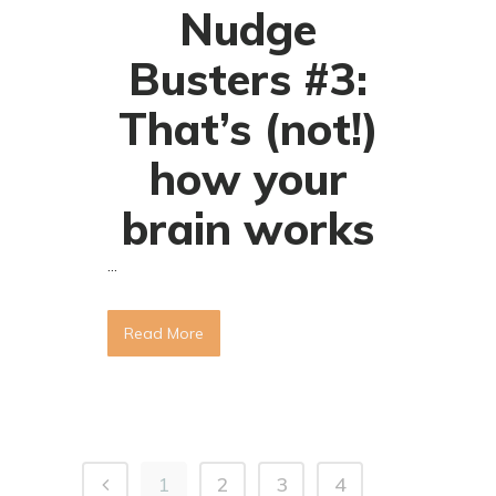
Nudge
Busters #3:
That’s (not!)
how your
brain works
...
Read More
1
2
3
4