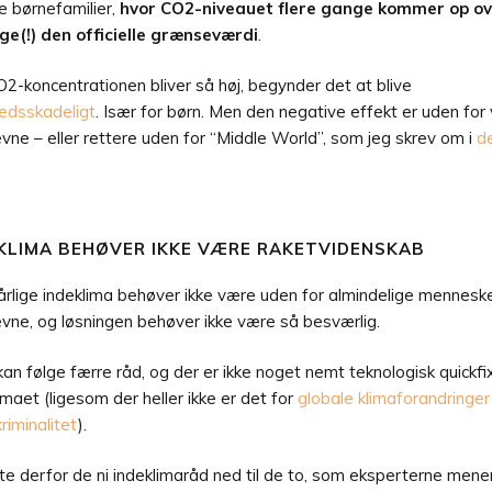
 børnefamilier,
hvor CO2-niveauet flere gange kommer op ov
ge(!) den officielle grænseværdi
.
2-koncentrationen bliver så høj, begynder det at blive
edsskadeligt
. Især for børn. Men den negative effekt er uden for
vne – eller rettere uden for “Middle World”, som jeg skrev om i
de
KLIMA BEHØVER IKKE VÆRE RAKETVIDENSKAB
rlige indeklima behøver ikke være uden for almindelige mennesk
vne, og løsningen behøver ikke være så besværlig.
kan følge færre råd, og der er ikke noget nemt teknologisk quickfi
imaet (ligesom der heller ikke er det for
globale klimaforandringer
riminalitet
).
te derfor de ni indeklimaråd ned til de to, som eksperterne mener