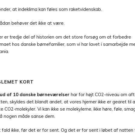
nder
, at indeklima kan føles som raketvidenskab.
ådan behøver det ikke at være.
r er tredje del af historien om det store forsøg om at forbedre
imaet hos danske børnefamilier, som vi har lavet i samarbejde m
ania.
BLEMET KORT
 ud af 10 danske børneværelser
har for højt CO2-niveau om af
ten, skyldes det blandt andet, at vores hjerner ikke er gearet til a
e CO2-molekyler. Vi kan ikke se molekylerne, ikke høre, føle, sma
å nogen måde
sanse dem.
t fald ikke, før det er for sent. Og det
er
for sent i løbet af natten 