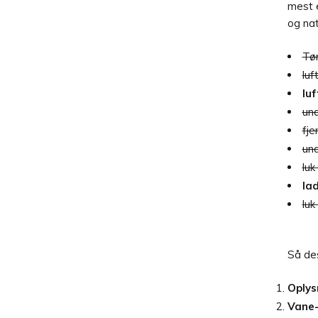
mest 
og nat
Tør
luf
luf
und
fje
und
luk
la
luk
Så des
Oplys
Vane-