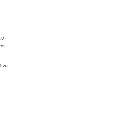
O2-
er.
 hvor