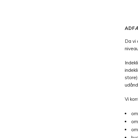
ADFÆ
Da vi 
niveau
Indekl
indek
store
udåndi
Vi kon
om 
om 
om 
hvo