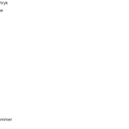
tryk
ge
 kommer