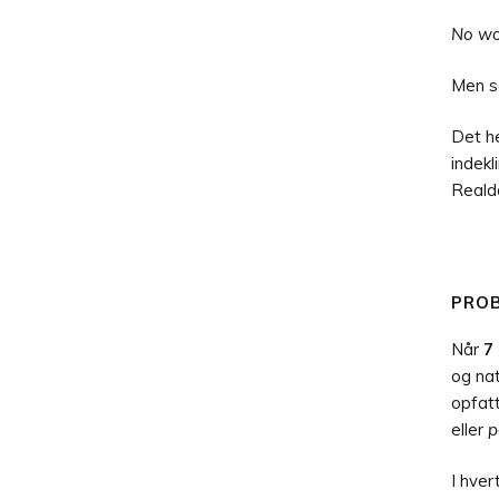
No wo
Men s
Det he
indekl
Reald
PRO
Når
7
og nat
opfatt
eller
p
I hver