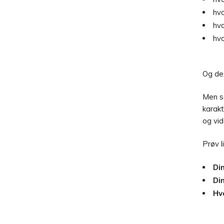
hvo
hvo
hvo
Og de
Men så
karakt
og vid
Prøv l
Din
Din
Hvo