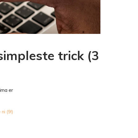
impleste trick (3
ima er
 ni (9!)