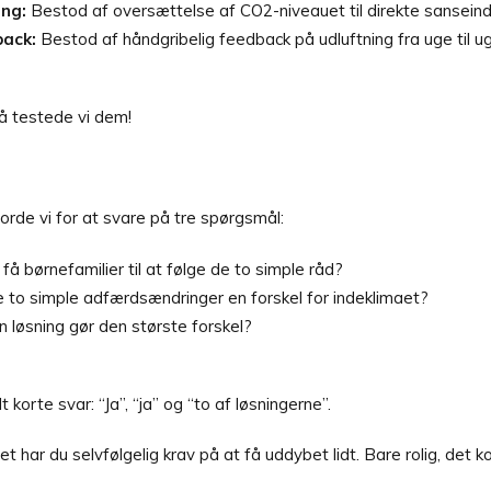
ng:
Bestod af oversættelse af CO2-niveauet til direkte sanseind
ack:
Bestod af håndgribelig feedback på udluftning fra uge til u
å testede vi dem!
orde vi for at svare på tre spørgsmål:
 få børnefamilier til at følge de to simple råd?
 to simple adfærdsændringer en forskel for indeklimaet?
n løsning gør den største forskel?
t korte svar: “Ja”, “ja” og “to af løsningerne”.
t har du selvfølgelig krav på at få uddybet lidt. Bare rolig, det