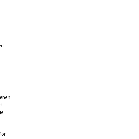
ed
tenen
t
ge
for