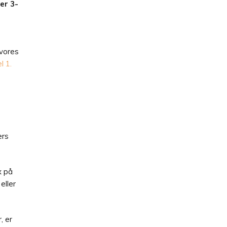
er 3-
 vores
l 1.
ers
x på
eller
, er