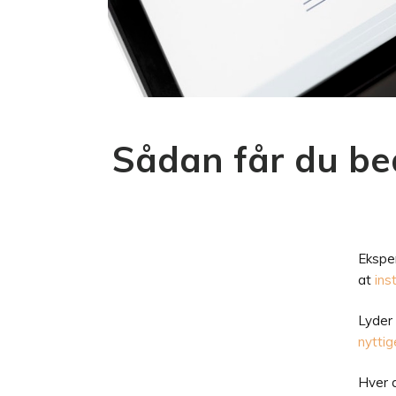
Sådan får du bed
Eksper
at
inst
Lyder 
nyttig
Hver 