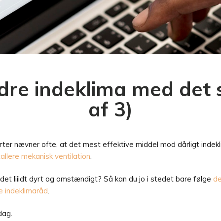
re indeklima med det s
af 3)
ter nævner ofte, at det mest effektive middel mod dårligt indekl
allere mekanisk ventilation
.
det liiidt dyrt og omstændigt? Så kan du jo i stedet bare følge
de
e indeklimaråd
.
dag.