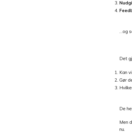
Nudgi
Feedb
…og s
Det gj
Kan vi
Gør de
Hvilke
De hel
Men de
nu.