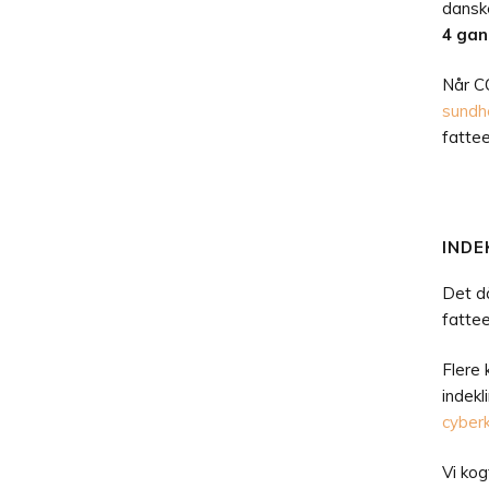
danske
4 gan
Når CO
sundh
fattee
INDE
Det då
fattee
Flere 
indekl
cyberk
Vi kog