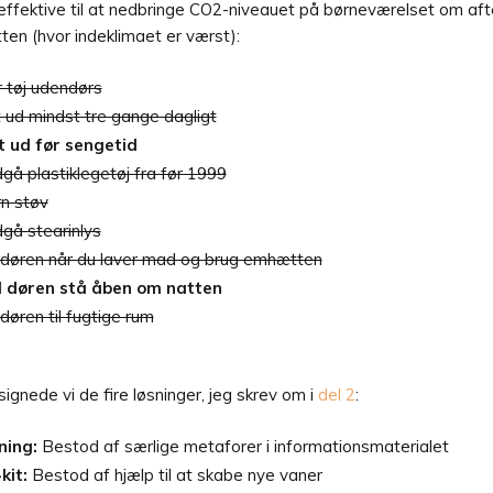
effektive til at nedbringe CO2-niveauet på børneværelset om af
ten (hvor indeklimaet er værst):
 tøj udendørs
t ud mindst tre gange dagligt
t ud før sengetid
gå plastiklegetøj fra før 1999
rn støv
gå stearinlys
 døren når du laver mad og brug emhætten
d døren stå åben om natten
 døren til fugtige rum
ignede vi de fire løsninger, jeg skrev om i
del 2
:
ning:
Bestod af særlige metaforer i informationsmaterialet
kit:
Bestod af hjælp til at skabe nye vaner